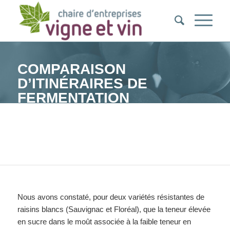
COMPARAISON
D’ITINÉRAIRES DE
FERMENTATION
ALCOOLIQUE SUR DEUX
VARIÉTÉS DE RAISINS
Vous êtes ici :
Accueil
/
Politique de confidentialité
/
Stages 2023
/
Comparaison d’itinéraires de fermentation alcoolique sur deux variétés de r...
Nous avons constaté, pour deux variétés résistantes de
raisins blancs (Sauvignac et Floréal), que la teneur élevée
en sucre dans le moût associée à la faible teneur en